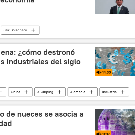
Jair Bolsonaro
dena: ¿cómo destronó
s industriales del siglo
14:33
China
Xi Jinping
Alemania
industria
industrialización
o de nueces se asocia a
idad
11:37