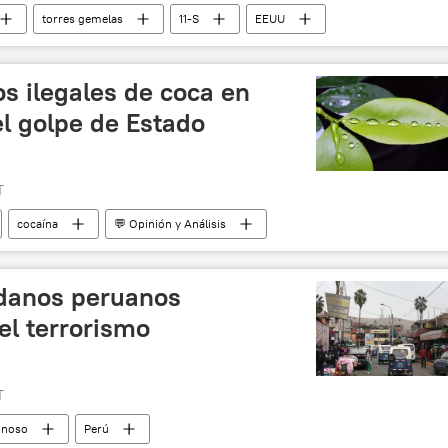
torres gemelas
11-S
EEUU
s ilegales de coca en
el golpe de Estado
T
cocaína
💬 Opinión y Análisis
adanos peruanos
el terrorismo
T
inoso
Perú