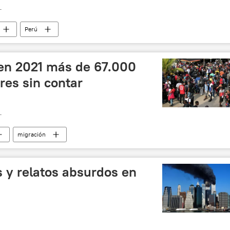
T
Perú
en 2021 más de 67.000
res sin contar
T
migración
 y relatos absurdos en