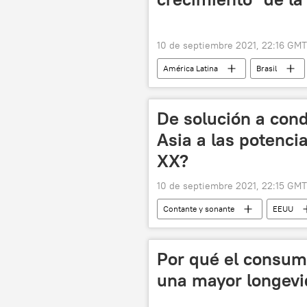
10 de septiembre 2021, 22:16 GMT
América Latina
Brasil
De solución a con
Asia a las potencia
XX?
10 de septiembre 2021, 22:15 GMT
Contante y sonante
EEUU
🌏 Asia
actividad industrial
Por qué el consum
una mayor longev