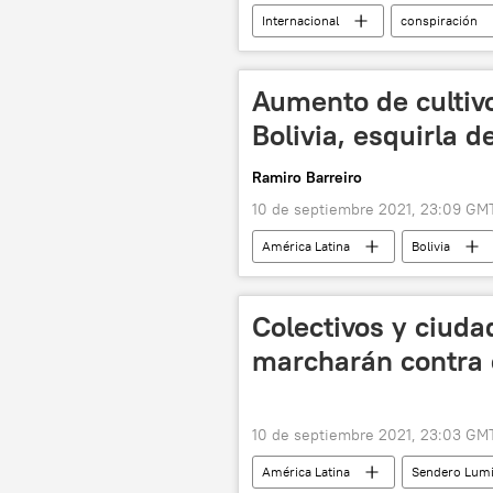
Internacional
conspiración
Aumento de cultivo
Bolivia, esquirla d
Ramiro Barreiro
10 de septiembre 2021, 23:09 GM
América Latina
Bolivia
Colectivos y ciud
marcharán contra 
10 de septiembre 2021, 23:03 GM
América Latina
Sendero Lum