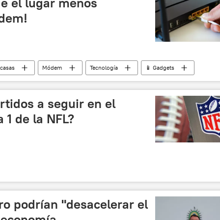
e el lugar menos
ódem!
casas
Módem
Tecnología
📱 Gadgets
rtidos a seguir en el
a 1 de la NFL?
o podrían "desacelerar el
a economía