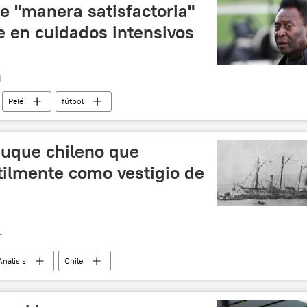
e "manera satisfactoria"
en cuidados intensivos
T
Pelé
fútbol
buque chileno que
útilmente como vestigio de
T
Análisis
Chile