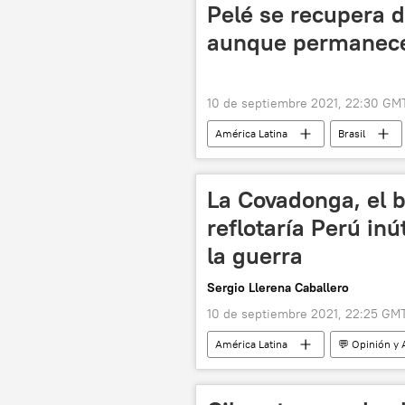
Pelé se recupera d
aunque permanece 
10 de septiembre 2021, 22:30 GM
América Latina
Brasil
La Covadonga, el 
reflotaría Perú in
la guerra
Sergio Llerena Caballero
10 de septiembre 2021, 22:25 GM
América Latina
💬 Opinión y 