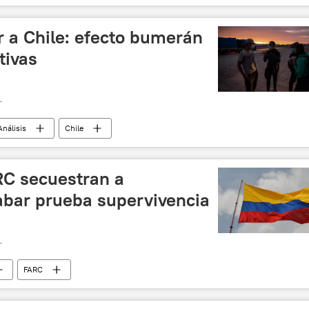
r a Chile: efecto bumerán
tivas
T
Análisis
Chile
RC secuestran a
abar prueba supervivencia
T
FARC