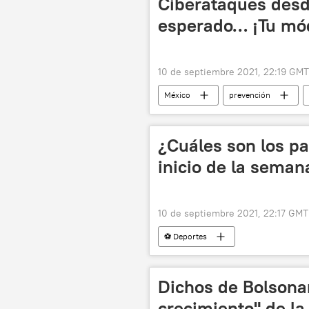
Ciberataques desd
esperado… ¡Tu m
10 de septiembre 2021, 22:19 GMT
México
prevención
¿Cuáles son los pa
inicio de la seman
10 de septiembre 2021, 22:17 GMT
⚽ Deportes
Dichos de Bolsonar
crecimiento" de l