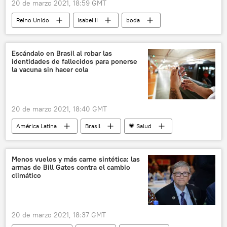
20 de marzo 2021, 18:59 GMT
Reino Unido
Isabel II
boda
👤 Gente
Familia real británica
Escándalo en Brasil al robar las
identidades de fallecidos para ponerse
la vacuna sin hacer cola
20 de marzo 2021, 18:40 GMT
América Latina
Brasil
💗 Salud
vacunación
Menos vuelos y más carne sintética: las
armas de Bill Gates contra el cambio
climático
20 de marzo 2021, 18:37 GMT