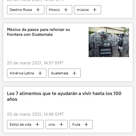
Destino Rusia
Moscú
música
becas
Rusia
México da pasos para reforzar su
frontera con Guatemala
20 de marzo 2021, 14:57 GMT
América Latina
Guatemala
Centroamérica
migración
México
Los 7 alimentos que te ayudarán a vivir hasta los 100
años
20 de marzo 2021, 14:46 GMT
Estilo de vida
vino
fruta
chocolate
verduras