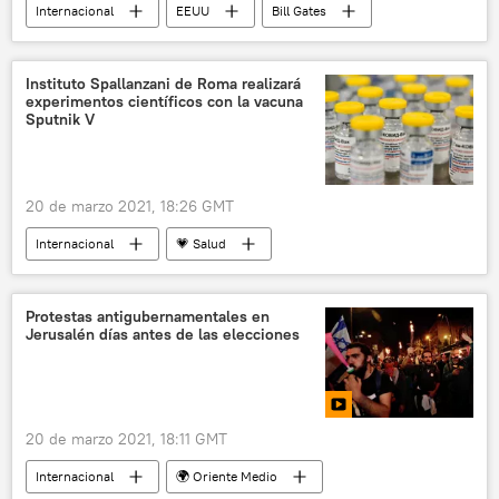
Internacional
EEUU
Bill Gates
cambio climático
ecología
calentamiento global
Instituto Spallanzani de Roma realizará
experimentos científicos con la vacuna
Sputnik V
20 de marzo 2021, 18:26 GMT
Internacional
💗 Salud
Sputnik V (vacuna)
Rusia
Protestas antigubernamentales en
Jerusalén días antes de las elecciones
20 de marzo 2021, 18:11 GMT
Internacional
🌍 Oriente Medio