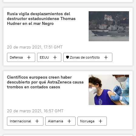
Israel
Benjamín Netanyahu
elecciones
protestas
Rusia vigila desplazamientos del
destructor estadounidense Thomas
Hudner en el mar Negro
20 de marzo 2021, 17:51 GMT
Defensa
EEUU
🛡️ Zonas de conflicto
Rusia
Científicos europeos creen haber
descubierto por qué AstraZeneca causa
trombos en contados casos
20 de marzo 2021, 16:57 GMT
Internacional
Alemania
Noruega
💗 Salud
AstraZeneca
vacunación