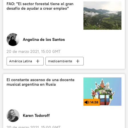
FAO: "El sector forestal tiene el gran
desafío de ayudar a crear empleo"
Angelina de los Santos
20 de marzo 2021, 15:00 GMT
América Latina
medioambiente
FAO
regeneración de bosques
Día Internacional de los Bosques
El constante ascenso de una docente
musical argentina en Rusia
14:38
Karen Todoroff
20 de marzo 2021, 15:00 GMT