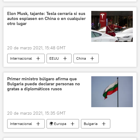
Joe Biden
declaraciones
Rusia
Elon Musk, tajante: Tesla cerraría si sus
autos espiasen en China o en cualquier
otro lugar
20 de marzo 2021, 15:48 GMT
Internacional
EEUU
China
espionaje
Elon Musk
vehículos eléctricos
Tesla
Primer ministro búlgaro afirma que
Bulgaria puede declarar personas no
gratas a diplomáticos rusos
20 de marzo 2021, 15:35 GMT
Internacional
🌍 Europa
Bulgaria
Rusia