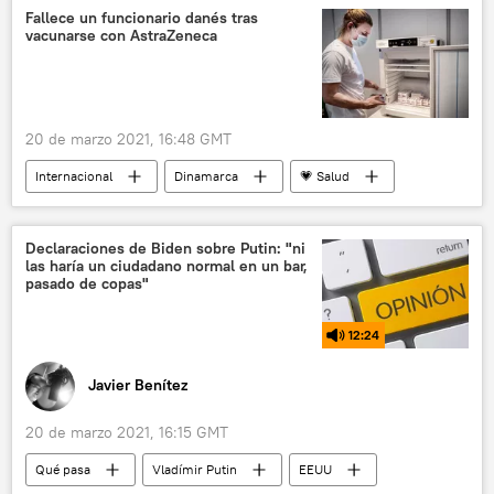
Fallece un funcionario danés tras
vacunarse con AstraZeneca
20 de marzo 2021, 16:48 GMT
Internacional
Dinamarca
💗 Salud
AstraZeneca
vacunación
Declaraciones de Biden sobre Putin: "ni
las haría un ciudadano normal en un bar,
pasado de copas"
12:24
Javier Benítez
20 de marzo 2021, 16:15 GMT
Qué pasa
Vladímir Putin
EEUU