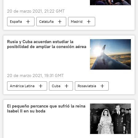
20 de marzo 2021, 21:22 GMT
España
Cataluña
Madrid
protestas
Pablo Hasél
Rusia y Cuba acuerdan estudiar la
posibilidad de ampliar la conexión aérea
20 de marzo 2021, 19:31 GMT
América Latina
Cuba
Rosaviatsia
Rusia
El pequeño percance que sufrió la reina
Isabel II en su boda