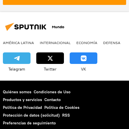
Mundo
AMÉRICA LATINA
INTERNACIONAL
ECONOMÍA
DEFENSA
M
Telegram
Twitter
VK
Quiénes somos
Condiciones de Uso
Productos y servicios
Contacto
Política de Privacidad
Politica de Cookies
Protección de datos (solicitud)
RSS
Preferencias de seguimiento