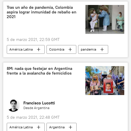
México
Elecciones en México (2021)
Tras un año de pandemia, Colombia
aspira lograr inmunidad de rebaño en
Instituto Nacional Electoral (INE) de México
2021
5 de marzo 2021, 22:59 GMT
América Latina
Colombia
pandemia
inmunidad
pandemia de coronavirus
8M: nada que festejar en Argentina
frente a la avalancha de femicidios
Francisco Lucotti
Desde Argentina
5 de marzo 2021, 22:48 GMT
América Latina
Argentina