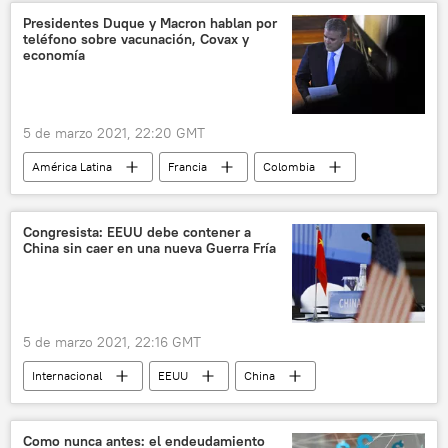
Presidentes Duque y Macron hablan por
teléfono sobre vacunación, Covax y
economía
5 de marzo 2021, 22:20 GMT
América Latina
Francia
Colombia
Emmanuel Macron
Iván Duque
Congresista: EEUU debe contener a
China sin caer en una nueva Guerra Fría
5 de marzo 2021, 22:16 GMT
Internacional
EEUU
China
Como nunca antes: el endeudamiento