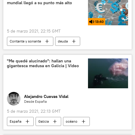
mundial llegó a su punto más alto
13:40
5 de marzo 2021, 22:15 GMT
Contante y sonante
deuda
deuda pública
récord
deuda estatal
economía digital
latinoamérica
"Me quedé alucinado": hallan una
gigantesca medusa en Galicia | Vídeo
Alejandro Cuevas Vidal
Desde España
5 de marzo 2021, 22:13 GMT
España
Galicia
océano
océano Atlántico
biología
medusas