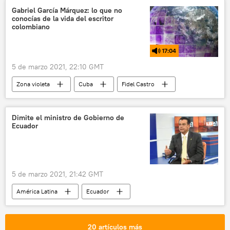
animales
Gabriel García Márquez: lo que no
conocías de la vida del escritor
colombiano
17:04
5 de marzo 2021, 22:10 GMT
Zona violeta
Cuba
Fidel Castro
Gabriel García Márquez
Premio Nobel
Dimite el ministro de Gobierno de
Ecuador
5 de marzo 2021, 21:42 GMT
América Latina
Ecuador
20 artículos más