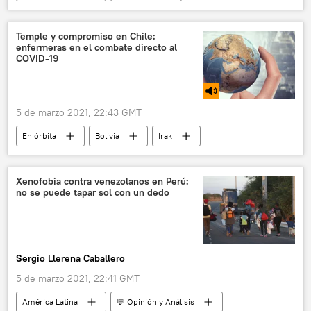
Día Internacional de la Mujer
violencia de género
feminicidios
Temple y compromiso en Chile:
enfermeras en el combate directo al
📝 Reportajes
COVID-19
5 de marzo 2021, 22:43 GMT
En órbita
Bolivia
Irak
Chile
Papa Francisco
Organización Mundial de Salud (OMS)
Xenofobia contra venezolanos en Perú:
no se puede tapar sol con un dedo
Lucha contra el Estado Islámico
COVID-19
Sergio Llerena Caballero
5 de marzo 2021, 22:41 GMT
América Latina
💬 Opinión y Análisis