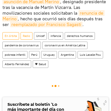
asunción de Manuel Merino
, designado presidente
tras la vacancia de Martín Vizcarra. Las
movilizaciones sociales solicitaban la
renuncia de 
Merino
, hecho que ocurrió seis días después tras
ser
reemplazado por Francisco Sagasti
.
En órbita
Radio
Unicef
infancia
derechos humanos
pandemia de coronavirus
coronavirus en América Latina
pobreza infantil
Perú
Uruguay
Argentina
Luis Lacalle Pou
Alberto Fernández
💗 Salud
Suscríbete al boletín 'Lo
más importante del día con