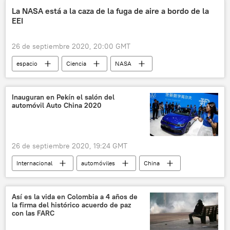
noticias
La NASA está a la caza de la fuga de aire a bordo de la
EEI
26 de septiembre 2020, 20:00 GMT
espacio
Ciencia
NASA
Estación Espacial Internacional (EEI)
noticias
Inauguran en Pekín el salón del
automóvil Auto China 2020
26 de septiembre 2020, 19:24 GMT
Internacional
automóviles
China
🌏 Asia
⚙️ Motor
noticias
Así es la vida en Colombia a 4 años de
la firma del histórico acuerdo de paz
con las FARC