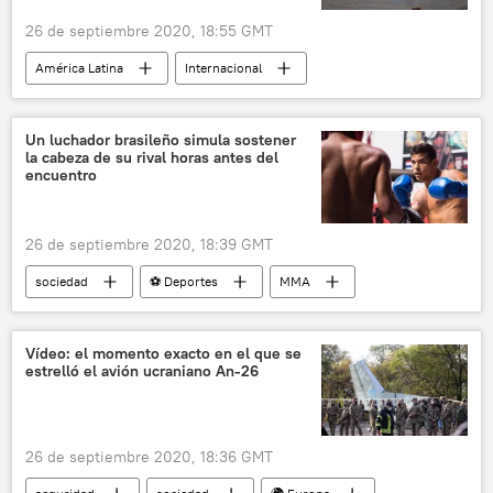
26 de septiembre 2020, 18:55 GMT
América Latina
Internacional
sociedad
Colombia
FARC
noticias
Un luchador brasileño simula sostener
la cabeza de su rival horas antes del
encuentro
26 de septiembre 2020, 18:39 GMT
sociedad
⚽ Deportes
MMA
mma
Ultimate Fighting Championship (UFC)
Brasil
Nueva Zelanda
redes sociales
Vídeo: el momento exacto en el que se
estrelló el avión ucraniano An-26
Instagram
luchador
artes marciales
provocaciones
noticias
26 de septiembre 2020, 18:36 GMT