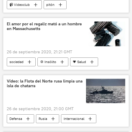
📹 Videoclub
pitón
🌏 Australia y Oceanía
El amor por el regaliz mató a un hombre
en Massachusetts
26 de septiembre 2020, 21:21 GMT
sociedad
💢 Insólito
💗 Salud
🥚 Alimentación
noticias
Vídeo: la Flota del Norte rusa limpia una
isla de chatarra
26 de septiembre 2020, 21:00 GMT
Defensa
Rusia
Internacional
Flota del Norte de Rusia
mar de Barents