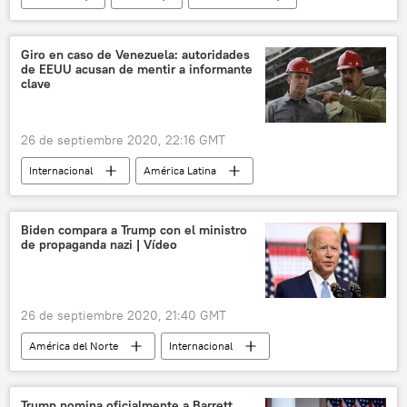
tanques
noticias
Giro en caso de Venezuela: autoridades
de EEUU acusan de mentir a informante
clave
26 de septiembre 2020, 22:16 GMT
Internacional
América Latina
política
Venezuela
EEUU
sanciones
Tareck El Aissami
Biden compara a Trump con el ministro
de propaganda nazi | Vídeo
noticias
26 de septiembre 2020, 21:40 GMT
América del Norte
Internacional
política
EEUU
Elecciones presidenciales en EEUU (2020)
Trump nomina oficialmente a Barrett