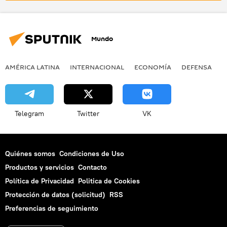
Mundo
AMÉRICA LATINA
INTERNACIONAL
ECONOMÍA
DEFENSA
M
Telegram
Twitter
VK
Quiénes somos
Condiciones de Uso
Productos y servicios
Contacto
Política de Privacidad
Politica de Cookies
Protección de datos (solicitud)
RSS
Preferencias de seguimiento