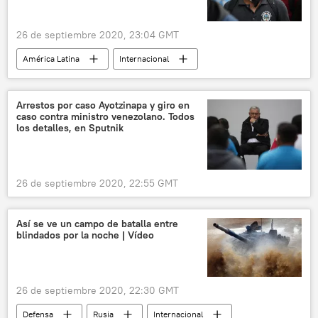
26 de septiembre 2020, 23:04 GMT
América Latina
Internacional
sociedad
seguridad
México
Andrés Manuel López Obrador
Arrestos por caso Ayotzinapa y giro en
caso contra ministro venezolano. Todos
📰 Caso Ayotzinapa
noticias
los detalles, en Sputnik
26 de septiembre 2020, 22:55 GMT
Así se ve un campo de batalla entre
blindados por la noche | Vídeo
26 de septiembre 2020, 22:30 GMT
Defensa
Rusia
Internacional