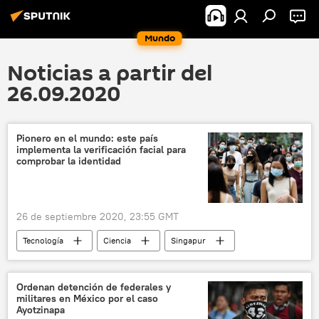
Mundo
Noticias a partir del
26.09.2020
Pionero en el mundo: este país
implementa la verificación facial para
comprobar la identidad
26 de septiembre 2020, 23:55 GMT
Tecnología
Ciencia
Singapur
verificación
reconocimiento facial
identidad
noticias
Ordenan detención de federales y
militares en México por el caso
Ayotzinapa