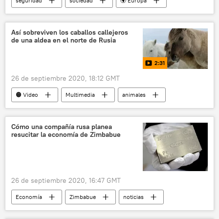
seguridad
sociedad
🌍 Europa
Internacional
An-26
avión
catástrofe aerea
noticias
Así sobreviven los caballos callejeros
de una aldea en el norte de Rusia
2:31
26 de septiembre 2020, 18:12 GMT
🟠 Video
Multimedia
animales
caballos
Rusia
Cómo una compañía rusa planea
resucitar la economía de Zimbabue
26 de septiembre 2020, 16:47 GMT
Economía
Zimbabue
noticias