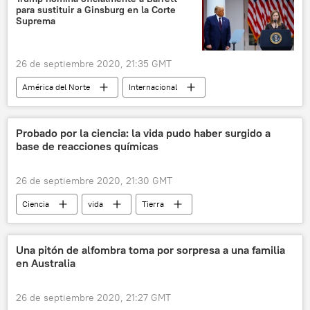
para sustituir a Ginsburg en la Corte
Joe Biden
mentira
Donald Trump
Suprema
noticias
26 de septiembre 2020, 21:35 GMT
América del Norte
Internacional
EEUU
Donald Trump
Corte Suprema de EEUU
noticias
Probado por la ciencia: la vida pudo haber surgido a
base de reacciones químicas
26 de septiembre 2020, 21:30 GMT
Ciencia
vida
Tierra
noticias
Una pitón de alfombra toma por sorpresa a una familia
en Australia
26 de septiembre 2020, 21:27 GMT