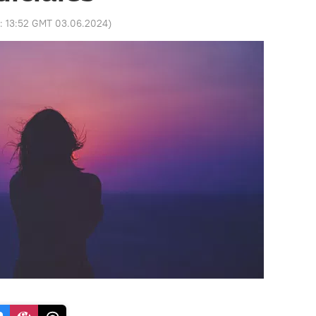
o:
13:52 GMT 03.06.2024
)