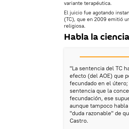
variante terapéutica.
El juicio fue agotando insta
(TC), que en 2009 emitió un
religiosa.
Habla la cienci
"La sentencia del TC ha
efecto (del AOE) que po
fecundado en el útero;
sentencia que la conce
fecundación, ese supue
aunque tampoco habla d
"duda razonable" de que
Castro.