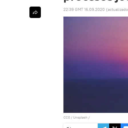
22:39 GMT 16.09.2020
(actualizad
CC0
/
Unsplash
/