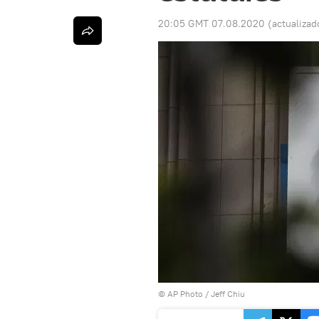
20:05 GMT 07.08.2020
(actualizad
© AP Photo / Jeff Chiu