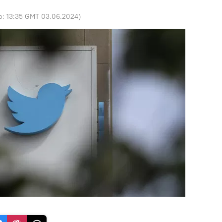
o:
13:35 GMT 03.06.2024
)