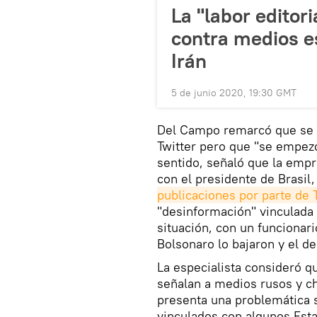
La "labor editor
contra medios es
Irán
5 de junio 2020, 19:30 GMT
Del Campo remarcó que se t
Twitter pero que "se empezó
sentido, señaló que la emp
con el presidente de Brasil,
publicaciones por parte de 
"desinformación" vinculada 
situación, con un funcionari
Bolsonaro lo bajaron y el de
La especialista consideró q
señalan a medios rusos y ch
presenta una problemática s
vinculados con algunos Esta