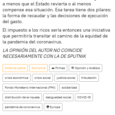
a menos que el Estado revierta o al menos
compense esa situación. Esa tarea tiene dos pilares:
la forma de recaudar y las decisiones de ejecución
del gasto.
El impuesto a los ricos sería entonces una iniciativa
que permitiría transitar el camino de la equidad de
la pandemia del coronavirus.
LA OPINIÓN DEL AUTOR NO COINCIDE
NECESARIAMENTE CON LA DE SPUTNIK
América Latina
Economía
✒️ Firmas
💬 Opinión y Análisis
crisis económica
crisis social
justicia social
tributación
Fondo Monetario Internacional (FMI)
solidaridad
distribución de la riqueza
desigualdad social
COVID-19
pandemia de coronavirus
🌍 Europa