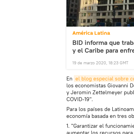
América Latina
BID informa que trab
y el Caribe para enf
19 de marzo 2020, 18:23 GMT
En
el blog especial sobre 
los economistas Giovanni De
y Jeromin Zettelmeyer publi
COVID-19".
Para los países de Latinoamé
economía basada en tres ob
1. "Garantizar el funcionam
aumentar los recursos para