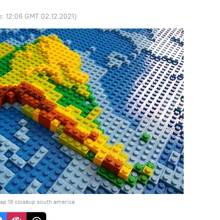
o:
12:06 GMT 02.12.2021
)
ap 18 closeup south america