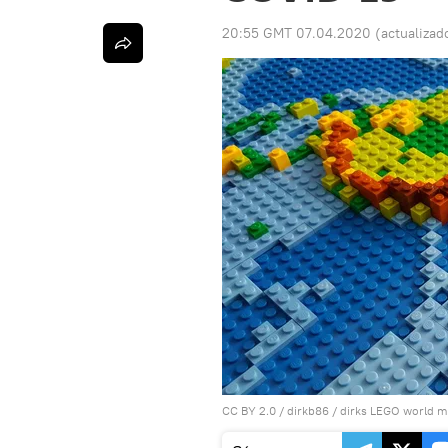
20:55 GMT 07.04.2020
(actualizad
CC BY 2.0
/
dirkb86
/
dirks LEGO world m