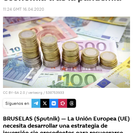
11:24 GMT 16.04.2020
CC BY-SA 2.0
/
verkeorg
/
538753933
Síguenos en
BRUSELAS (Sputnik) — La Unión Europea (UE)
necesita desarrollar una estrategia de