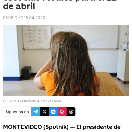
de abril
01:06 GMT 18.04.2020
CC BY 2.0
/
Elizabeth Albert
/
School
Síguenos en
MONTEVIDEO (Sputnik) — El presidente de