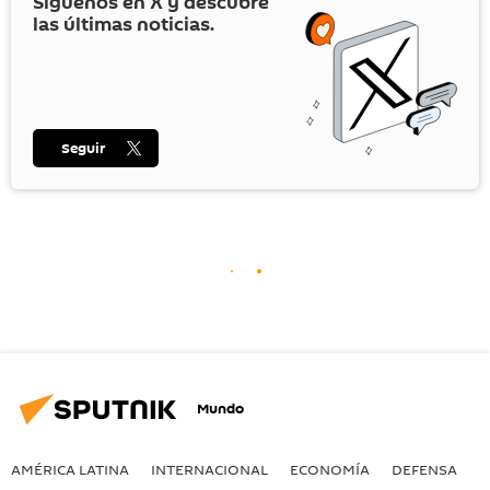
Síguenos en
X
y descubre
las últimas noticias.
Seguir
Mundo
AMÉRICA LATINA
INTERNACIONAL
ECONOMÍA
DEFENSA
M