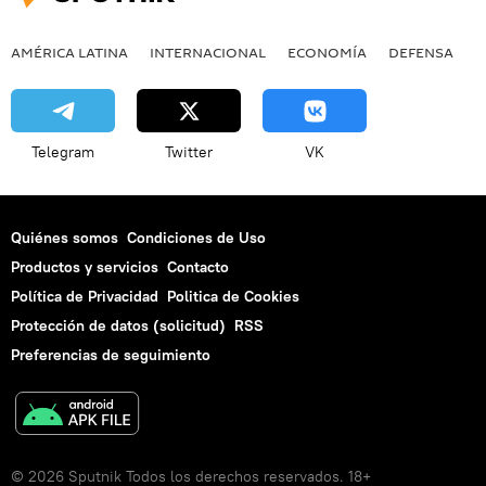
AMÉRICA LATINA
INTERNACIONAL
ECONOMÍA
DEFENSA
M
Telegram
Twitter
VK
Quiénes somos
Condiciones de Uso
Productos y servicios
Contacto
Política de Privacidad
Politica de Cookies
Protección de datos (solicitud)
RSS
Preferencias de seguimiento
© 2026 Sputnik Todos los derechos reservados. 18+