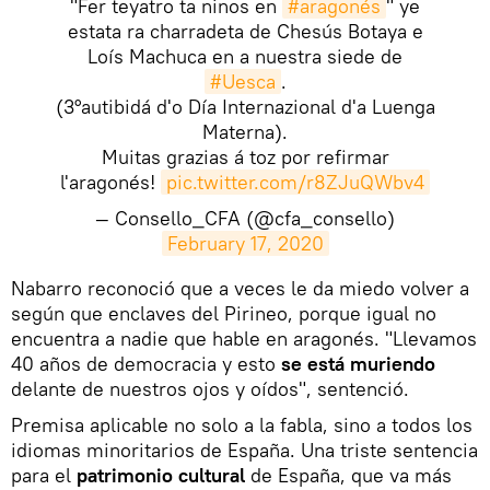
"Fer teyatro ta ninos en
#aragonés
" ye
estata ra charradeta de Chesús Botaya e
Loís Machuca en a nuestra siede de
#Uesca
.
(3°autibidá d'o Día Internazional d'a Luenga
Materna).
Muitas grazias á toz por refirmar
l'aragonés!
pic.twitter.com/r8ZJuQWbv4
— Consello_CFA (@cfa_consello)
February 17, 2020
​Nabarro reconoció que a veces le da miedo volver a
según que enclaves del Pirineo, porque igual no
encuentra a nadie que hable en aragonés. "Llevamos
40 años de democracia y esto
se está muriendo
delante de nuestros ojos y oídos", sentenció.
Premisa aplicable no solo a la fabla, sino a todos los
idiomas minoritarios de España. Una triste sentencia
para el
patrimonio cultural
de España, que va más