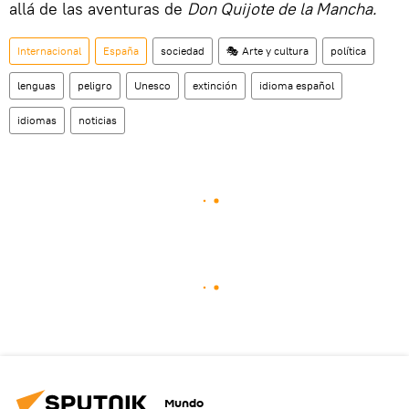
allá de las aventuras de
Don Quijote de la Mancha.
Internacional
España
sociedad
🎭 Arte y cultura
política
lenguas
peligro
Unesco
extinción
idioma español
idiomas
noticias
Mundo