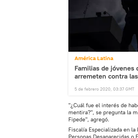
América Latina
Familias de jóvenes
arremeten contra las
5 de febrero 2020, 03:37 GMT
"¿Cuál fue el interés de ha
mentira?", se pregunta la ma
Fipede", agregó.
Fiscalía Especializada en la
Personas Desaparecidas o Fi