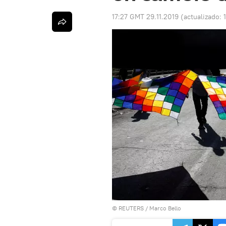
17:27 GMT 29.11.2019
(actualizado:
©
REUTERS
/ Marco Bello