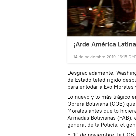
¡Arde América Latina
14 de noviembre 2019, 16:15 GM
Desgraciadamente, Washingt
de Estado teledirigido des
para enlodar a Evo Morales 
Lo nuevo y lo más trágico en
Obrera Boliviana (COB) que l
Morales antes que lo hicier
Armadas Bolivianas (FAB), 
general de la Policía, el ge
El 10 de noviembre, la COB,