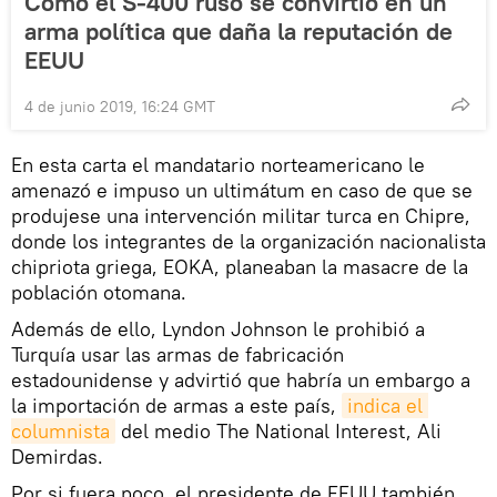
Cómo el S-400 ruso se convirtió en un
arma política que daña la reputación de
EEUU
4 de junio 2019, 16:24 GMT
En esta carta el mandatario norteamericano le
amenazó e impuso un ultimátum en caso de que se
produjese una intervención militar turca en Chipre,
donde los integrantes de la organización nacionalista
chipriota griega, EOKA, planeaban la masacre de la
población otomana.
Además de ello, Lyndon Johnson le prohibió a
Turquía usar las armas de fabricación
estadounidense y advirtió que habría un embargo a
la importación de armas a este país,
indica el 
columnista
del medio The National Interest, Ali
Demirdas.
Por si fuera poco, el presidente de EEUU también