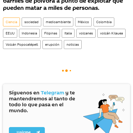
barriles de pólvora a punto de explotar que
pueden matar a miles de personas.
Ciencia
sociedad
medioambiente
México
Colombia
EEUU
Indonesia
Filipinas
Italia
volcanes
volcán Kilauea
Volcán Popocatépetl
erupción
noticias
Síguenos en
Telegram
y te
mantendremos al tanto de
todo lo que pasa en el
mundo.
Unirme