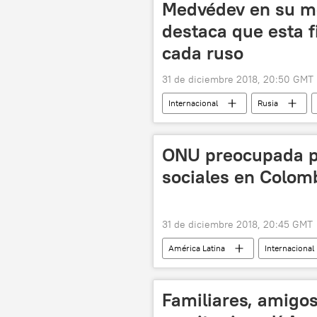
Medvédev en su m
destaca que esta f
cada ruso
31 de diciembre 2018, 20:50 GMT
Internacional
Rusia
ONU preocupada po
sociales en Colom
31 de diciembre 2018, 20:45 GMT
América Latina
Internacional
noticias
Familiares, amigos