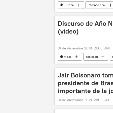
🌍 Europa
Internacional
noticias
Discurso de Año N
(vídeo)
31 de diciembre 2018, 21:05 GMT
🟠 Video
sociedad
Vladímir Putin
Año Nuevo
Jair Bolsonaro to
presidente de Bras
importante de la j
31 de diciembre 2018, 21:00 GMT