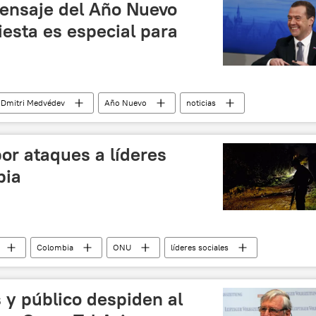
ensaje del Año Nuevo
iesta es especial para
Dmitri Medvédev
Año Nuevo
noticias
r ataques a líderes
bia
Colombia
ONU
líderes sociales
 y público despiden al