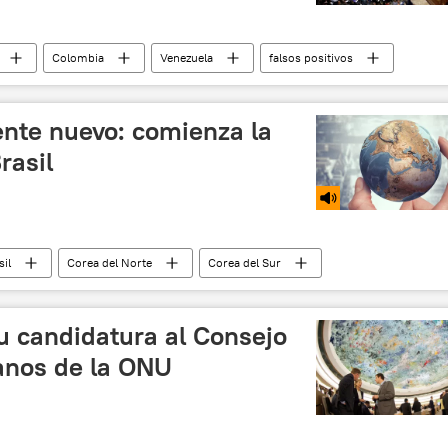
Colombia
Venezuela
falsos positivos
ente nuevo: comienza la
rasil
sil
Corea del Norte
Corea del Sur
presidente
Rusia
u candidatura al Consejo
nos de la ONU