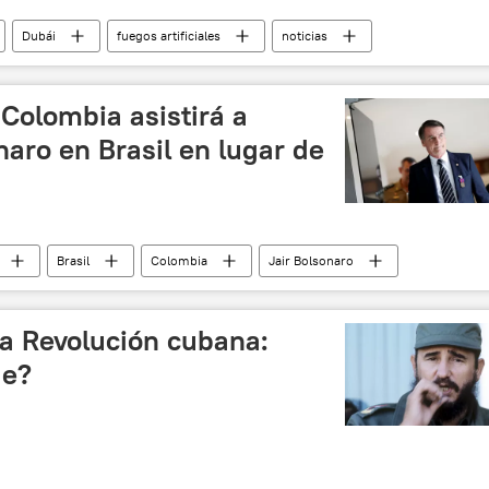
Dubái
fuegos artificiales
noticias
Colombia asistirá a
aro en Brasil en lugar de
Brasil
Colombia
Jair Bolsonaro
la Revolución cubana:
ue?