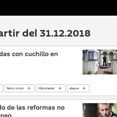
artir del 31.12.2018
das con cuchillo en
Reino Unido
Mánchester
ataque
do de las reformas no
áneo