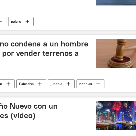
pájaro
tino condena a un hombre
 por vender terrenos a
io
Palestina
justicia
noticias
Año Nuevo con un
es (vídeo)