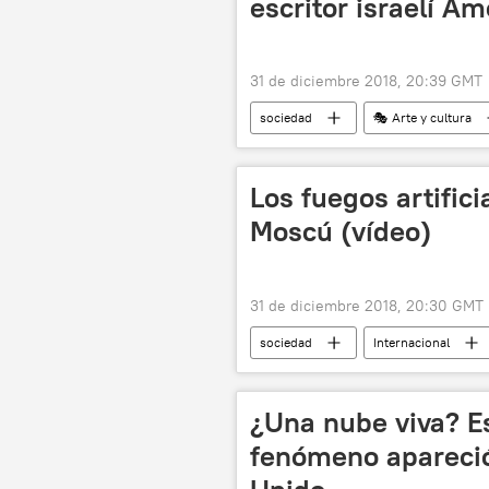
escritor israelí Am
31 de diciembre 2018, 20:39 GMT
sociedad
🎭 Arte y cultura
Los fuegos artifici
Moscú (vídeo)
31 de diciembre 2018, 20:30 GMT
sociedad
Internacional
fuegos artificiales
noticias
¿Una nube viva? E
fenómeno apareció 