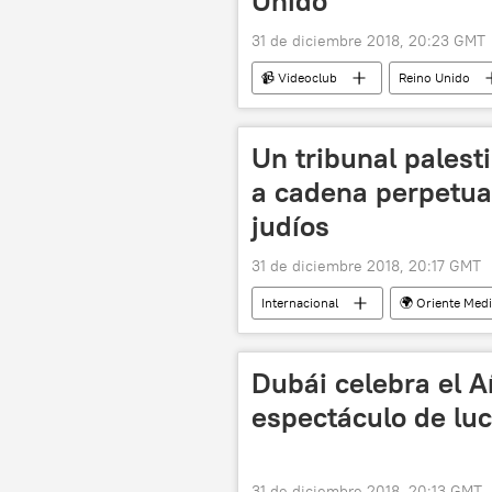
Unido
31 de diciembre 2018, 20:23 GMT
📹 Videoclub
Reino Unido
Un tribunal pales
a cadena perpetua
judíos
31 de diciembre 2018, 20:17 GMT
Internacional
🌍 Oriente Med
Dubái celebra el 
espectáculo de luc
31 de diciembre 2018, 20:13 GMT