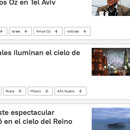
os Oz en Tel Aviv
Israel
Amos Oz
noticias
ales iluminan el cielo de
Rusia
Moscú
Año Nuevo
ste espectacular
en el cielo del Reino