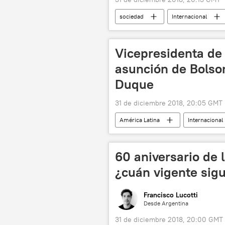
sociedad
Internacional
Vicepresidenta de 
asunción de Bolson
Duque
31 de diciembre 2018, 20:05 GMT
América Latina
Internacional
Marta Lucía Ramírez
noticias
60 aniversario de 
¿cuán vigente sig
Francisco Lucotti
Desde Argentina
31 de diciembre 2018, 20:00 GMT