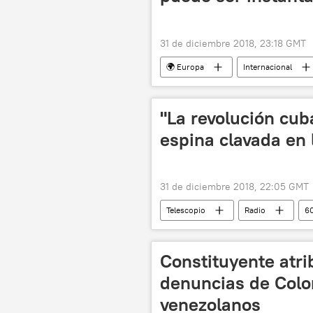
31 de diciembre 2018, 23:18 GMT
🌍 Europa
Internacional
"La revolución cu
espina clavada en 
31 de diciembre 2018, 22:05 GMT
Telescopio
Radio
60
Ernesto 'Che' Guevara
Pedro 
Constituyente atri
denuncias de Colo
venezolanos