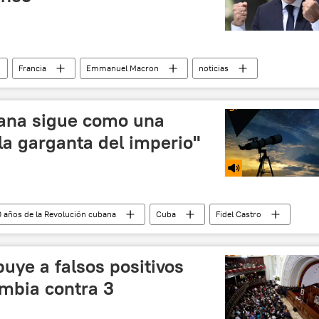
Francia
Emmanuel Macron
noticias
bana sigue como una
la garganta del imperio"
 años de la Revolución cubana
Cuba
Fidel Castro
Martínez Pírez
aniversario
revolución
buye a falsos positivos
mbia contra 3