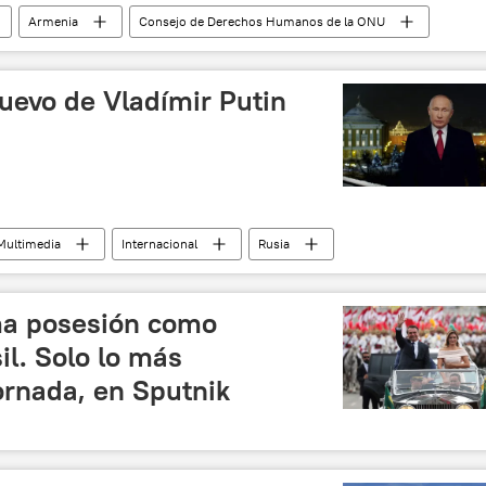
Armenia
Consejo de Derechos Humanos de la ONU
uevo de Vladímir Putin
Multimedia
Internacional
Rusia
discurso
noticias
ma posesión como
il. Solo lo más
ornada, en Sputnik