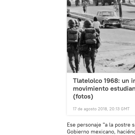
Tlatelolco 1968: un in
movimiento estudiant
(fotos)
17 de agosto 2018, 20:13 GMT
Ese personaje "a la postre se
Gobierno mexicano, haciénd