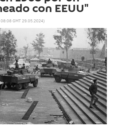
ineado con EEUU"
:
08:08 GMT 29.05.2024
)