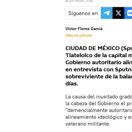
© AP Photo / File
Síguenos en
Víctor Flores García
Todos los artículos
CIUDAD DE MÉXICO (Sput
Tlatelolco de la capital
Gobierno autoritario al
en entrevista con Sputn
sobreviviente de la bal
días.
La causa del inusitado grado
la cabeza del Gobierno el p
"demencialmente autoritario
alineamiento ideológico y es
veterano militante.