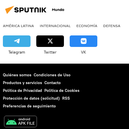
Mundo
AMÉRICA LATINA
INTERNACIONAL
ECONOMÍA
DEFENSA
M
Telegram
Twitter
VK
Quiénes somos
Condiciones de Uso
Productos y servicios
Contacto
Política de Privacidad
Politica de Cookies
Protección de datos (solicitud)
RSS
Preferencias de seguimiento