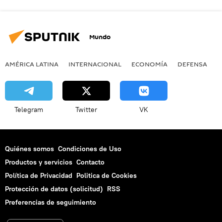
Mundo
AMÉRICA LATINA
INTERNACIONAL
ECONOMÍA
DEFENSA
M
Telegram
Twitter
VK
Quiénes somos
Condiciones de Uso
Productos y servicios
Contacto
Política de Privacidad
Politica de Cookies
Protección de datos (solicitud)
RSS
Preferencias de seguimiento