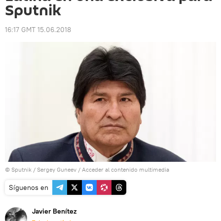
Sputnik
16:17 GMT 15.06.2018
© Sputnik / Sergey Guneev
/
Acceder al contenido multimedia
Síguenos en
Javier Benítez