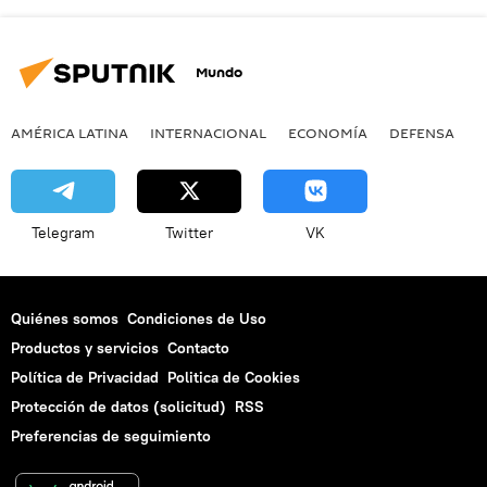
Mundo
AMÉRICA LATINA
INTERNACIONAL
ECONOMÍA
DEFENSA
M
Telegram
Twitter
VK
Quiénes somos
Condiciones de Uso
Productos y servicios
Contacto
Política de Privacidad
Politica de Cookies
Protección de datos (solicitud)
RSS
Preferencias de seguimiento