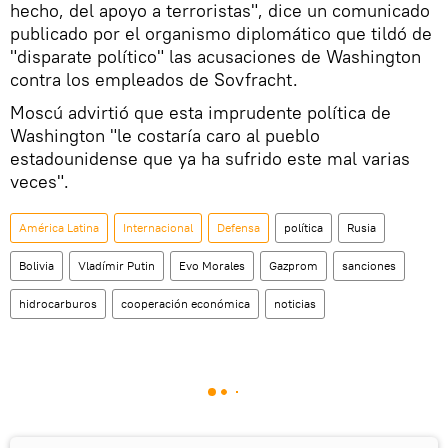
hecho, del apoyo a terroristas", dice un comunicado
publicado por el organismo diplomático que tildó de
"disparate político" las acusaciones de Washington
contra los empleados de Sovfracht.
Moscú advirtió que esta imprudente política de
Washington "le costaría caro al pueblo
estadounidense que ya ha sufrido este mal varias
veces".
América Latina
Internacional
Defensa
política
Rusia
Bolivia
Vladímir Putin
Evo Morales
Gazprom
sanciones
hidrocarburos
cooperación económica
noticias