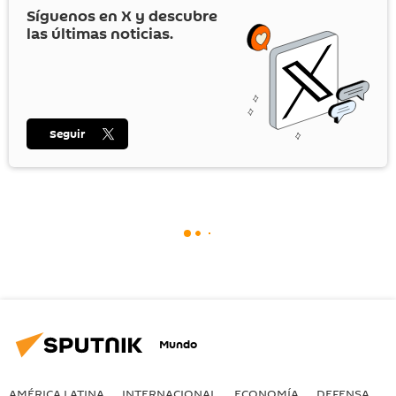
Síguenos en
X
y descubre
las últimas noticias.
Seguir
Mundo
AMÉRICA LATINA
INTERNACIONAL
ECONOMÍA
DEFENSA
M