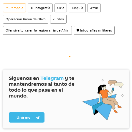
Multimedia
📊 Infografía
Siria
Turquía
Afrín
Operación Rama de Olivo
kurdos
Ofensiva turca en la región siria de Afrín
🛡️ Infografías militares
Síguenos en
Telegram
y te
mantendremos al tanto de
todo lo que pasa en el
mundo.
Unirme