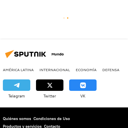
Mundo
AMÉRICA LATINA
INTERNACIONAL
ECONOMÍA
DEFENSA
M
Telegram
Twitter
VK
Quiénes somos
Condiciones de Uso
Productos y servicios
Contacto