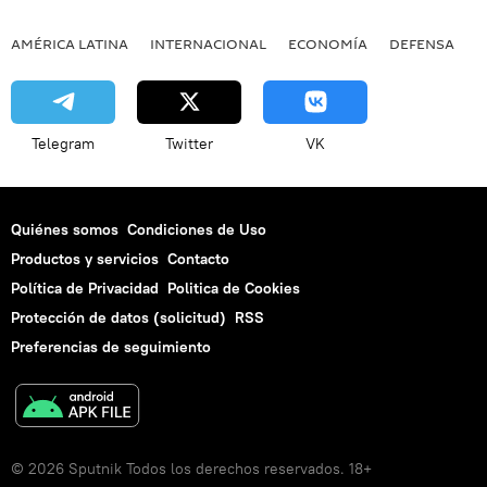
AMÉRICA LATINA
INTERNACIONAL
ECONOMÍA
DEFENSA
M
Telegram
Twitter
VK
Quiénes somos
Condiciones de Uso
Productos y servicios
Contacto
Política de Privacidad
Politica de Cookies
Protección de datos (solicitud)
RSS
Preferencias de seguimiento
© 2026 Sputnik Todos los derechos reservados. 18+