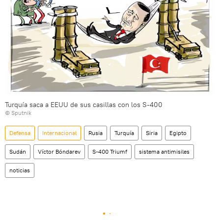
Turquía saca a EEUU de sus casillas con los S-400
© Sputnik
Defensa
Internacional
Rusia
Turquía
Siria
Egipto
Sudán
Víctor Bóndarev
S-400 Triumf
sistema antimisiles
noticias