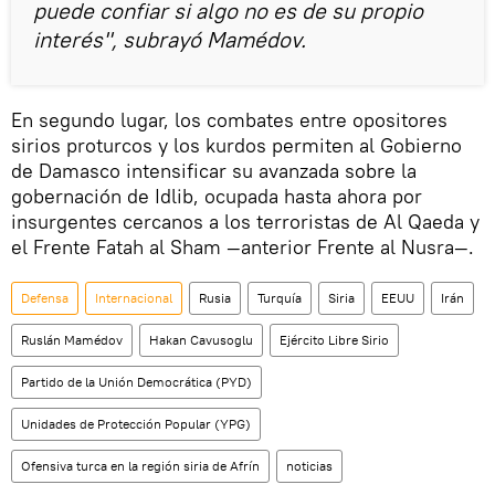
puede confiar si algo no es de su propio
interés", subrayó Mamédov.
En segundo lugar, los combates entre opositores
sirios proturcos y los kurdos permiten al Gobierno
de Damasco intensificar su avanzada sobre la
gobernación de Idlib, ocupada hasta ahora por
insurgentes cercanos a los terroristas de Al Qaeda y
el Frente Fatah al Sham —anterior Frente al Nusra—.
Defensa
Internacional
Rusia
Turquía
Siria
EEUU
Irán
Ruslán Mamédov
Hakan Cavusoglu
Ejército Libre Sirio
Partido de la Unión Democrática (PYD)
Unidades de Protección Popular (YPG)
Ofensiva turca en la región siria de Afrín
noticias