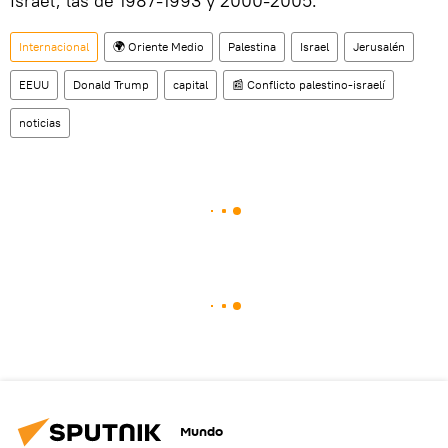
Israel, las de 1987-1993 y 2000-2005.
Internacional
🌍 Oriente Medio
Palestina
Israel
Jerusalén
EEUU
Donald Trump
capital
📰 Conflicto palestino-israelí
noticias
Mundo