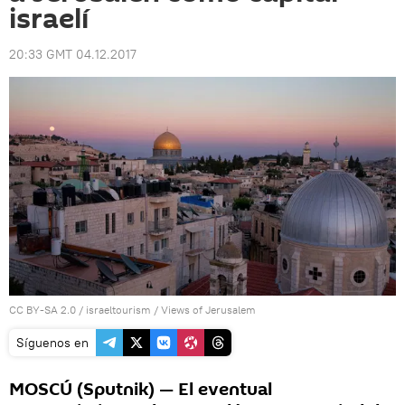
israelí
20:33 GMT 04.12.2017
CC BY-SA 2.0
/
israeltourism
/
Views of Jerusalem
Síguenos en
MOSCÚ (Sputnik) — El eventual