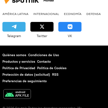
Mundo
AMÉRICA LATINA
INTERNACIONAL
ECONOMÍA
DEFENSA
M
Telegram
Twitter
VK
Quiénes somos
Condiciones de Uso
Productos y servicios
Contacto
Política de Privacidad
Politica de Cookies
Protección de datos (solicitud)
RSS
Preferencias de seguimiento
© 2026 Sputnik Todos los derechos reservados. 18+