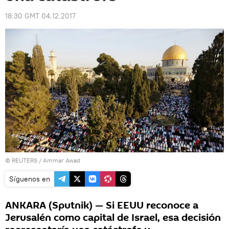
18:30 GMT 04.12.2017
©
REUTERS
/ Ammar Awad
Síguenos en
ANKARA (Sputnik) — Si EEUU reconoce a
Jerusalén como capital de Israel, esa decisión