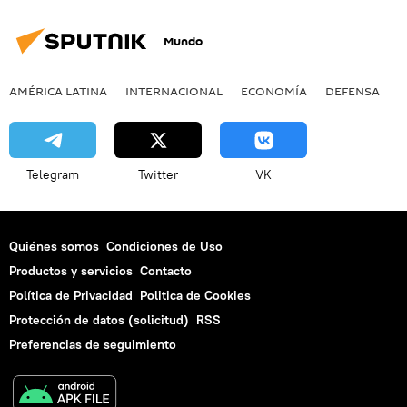
Mundo
AMÉRICA LATINA
INTERNACIONAL
ECONOMÍA
DEFENSA
M
Telegram
Twitter
VK
Quiénes somos
Condiciones de Uso
Productos y servicios
Contacto
Política de Privacidad
Politica de Cookies
Protección de datos (solicitud)
RSS
Preferencias de seguimiento