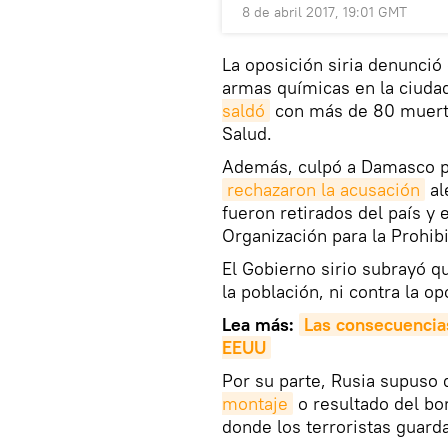
8 de abril 2017, 19:01 GMT
La oposición siria denunció
armas químicas en la ciudad
saldó
con más de 80 muerto
Salud.
Además, culpó a Damasco por
rechazaron la acusación
al
fueron retirados del país y 
Organización para la Prohi
El Gobierno sirio subrayó q
la población, ni contra la op
Lea más:
Las consecuencias 
EEUU
Por su parte, Rusia supuso 
montaje
o resultado del bo
donde los terroristas guar