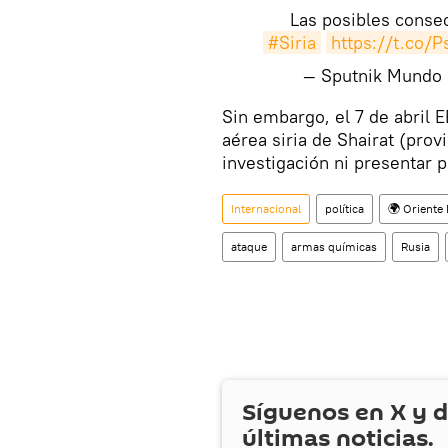
Las posibles conse
#Siria
https://t.co/
— Sputnik Mundo
Sin embargo, el 7 de abril
aérea siria de Shairat (pro
investigación ni presentar p
Internacional
política
🌍 Oriente
ataque
armas químicas
Rusia
Síguenos en
X
y d
últimas noticias.