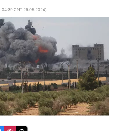
:
04:39 GMT 29.05.2024
)