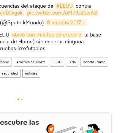
cuencias del ataque de
#EEUU
contra
PsjnLGxgak
pic.twitter.com/oM7tU25wAS
 (@SputnikMundo)
8 апреля 2017 г.
 EEUU
atacó con misiles de crucero
la base
vincia de Homs) sin esperar ninguna
ruebas irrefutables.
 Medio
América del Norte
EEUU
Siria
Donald Trump
seguridad
noticias
escubre las