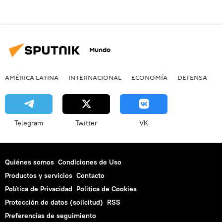
Mundo
AMÉRICA LATINA
INTERNACIONAL
ECONOMÍA
DEFENSA
M
Telegram
Twitter
VK
Quiénes somos
Condiciones de Uso
Productos y servicios
Contacto
Política de Privacidad
Politica de Cookies
Protección de datos (solicitud)
RSS
Preferencias de seguimiento