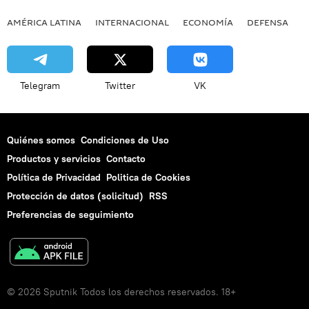
AMÉRICA LATINA
INTERNACIONAL
ECONOMÍA
DEFENSA
M
Telegram
Twitter
VK
Quiénes somos
Condiciones de Uso
Productos y servicios
Contacto
Política de Privacidad
Politica de Cookies
Protección de datos (solicitud)
RSS
Preferencias de seguimiento
© 2026 Sputnik Todos los derechos reservados. 18+