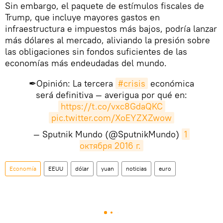
Sin embargo, el paquete de estímulos fiscales de
Trump, que incluye mayores gastos en
infraestructura e impuestos más bajos, podría lanzar
más dólares al mercado, aliviando la presión sobre
las obligaciones sin fondos suficientes de las
economías más endeudadas del mundo.
✒Opinión: La tercera
#crisis
económica
será definitiva — averigua por qué en:
https://t.co/vxc8GdaQKC
pic.twitter.com/XoEYZXZwow
— Sputnik Mundo (@SputnikMundo)
1 
октября 2016 г.
Economía
EEUU
dólar
yuan
noticias
euro