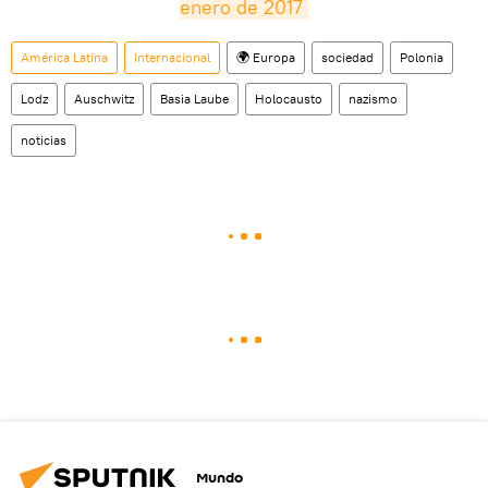
enero de 2017
América Latina
Internacional
🌍 Europa
sociedad
Polonia
Lodz
Auschwitz
Basia Laube
Holocausto
nazismo
noticias
Mundo