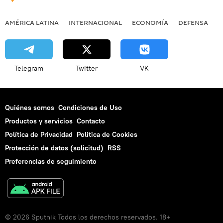
AMÉRICA LATINA
INTERNACIONAL
ECONOMÍA
DEFENSA
M
Telegram
Twitter
VK
Quiénes somos
Condiciones de Uso
Productos y servicios
Contacto
Política de Privacidad
Politica de Cookies
Protección de datos (solicitud)
RSS
Preferencias de seguimiento
© 2026 Sputnik Todos los derechos reservados. 18+