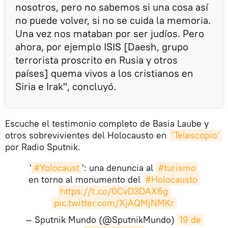
nosotros, pero no sabemos si una cosa así
no puede volver, si no se cuida la memoria.
Una vez nos mataban por ser judíos. Pero
ahora, por ejemplo ISIS [Daesh, grupo
terrorista proscrito en Rusia y otros
países] quema vivos a los cristianos en
Siria e Irak", concluyó.
Escuche el testimonio completo de Basia Laube y
otros sobrevivientes del Holocausto en
'Telescopio'
por Radio Sputnik.
'
#Yolocaust
': una denuncia al
#turismo
en torno al monumento del
#Holocausto
https://t.co/0CvD3DAX6g
pic.twitter.com/XjAQMjNMKr
— Sputnik Mundo (@SputnikMundo)
19 de 