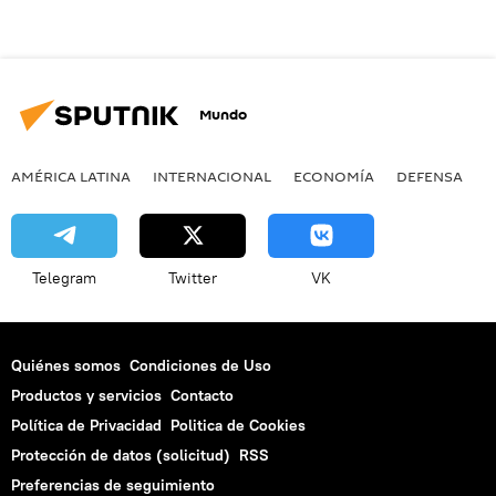
Mundo
AMÉRICA LATINA
INTERNACIONAL
ECONOMÍA
DEFENSA
M
Telegram
Twitter
VK
Quiénes somos
Condiciones de Uso
Productos y servicios
Contacto
Política de Privacidad
Politica de Cookies
Protección de datos (solicitud)
RSS
Preferencias de seguimiento