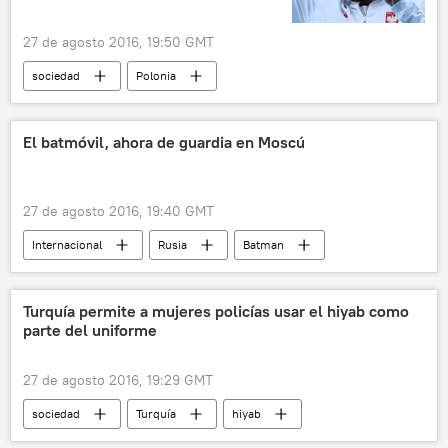
27 de agosto 2016, 19:50 GMT
sociedad
Polonia
Piotr Malachowski
JJOO de Río de Janeiro de 2016
cáncer
El batmóvil, ahora de guardia en Moscú
medalla
noticias
27 de agosto 2016, 19:40 GMT
Internacional
Rusia
Batman
Batmobile
noticias
Turquía permite a mujeres policías usar el hiyab como
parte del uniforme
27 de agosto 2016, 19:29 GMT
sociedad
Turquía
hiyab
noticias