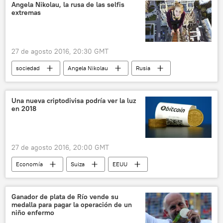
Damasco
alto el fuego
evacuación
Angela Nikolau, la rusa de las selfis
extremas
noticias
27 de agosto 2016, 20:30 GMT
sociedad
Angela Nikolau
Rusia
noticias
Una nueva criptodivisa podría ver la luz
en 2018
27 de agosto 2016, 20:00 GMT
Economía
Suiza
EEUU
Banco Santander
Deutsche Bank
Bank of New York Mellon
España
Ganador de plata de Río vende su
medalla para pagar la operación de un
noticias
niño enfermo