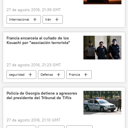
27 de agosto 2016, 21:39 GMT
Internacional
Irán
Krasnye Barrikady
Rusia
noticias
Francia encarcela al cuñado de los
Kouachi por "asociación terrorista"
27 de agosto 2016, 21:23 GMT
seguridad
Defensa
Francia
Bulgaria
Mourad Hamyd
Charlie Hebdo
terrorismo
noticias
Policía de Georgia detiene a agresores
del presidente del Tribunal de Tiflís
27 de agosto 2016, 21:10 GMT