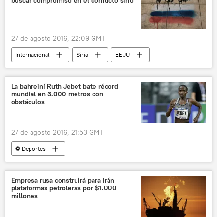
buscar compromiso en el conflicto sirio
27 de agosto 2016, 22:09 GMT
Internacional
Siria
EEUU
Reda Ahmet Shehata
Rusia
noticias
La bahreiní Ruth Jebet bate récord
mundial en 3.000 metros con
obstáculos
27 de agosto 2016, 21:53 GMT
⚽ Deportes
Juegos Olímpicos y Paralímpicos de Río de Janeiro 2016
Ruth Jebet
noticias
Empresa rusa construirá para Irán
plataformas petroleras por $1.000
millones