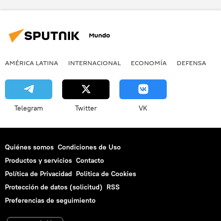
influencia
noticias
Mundo
AMÉRICA LATINA
INTERNACIONAL
ECONOMÍA
DEFENSA
M
Telegram
Twitter
VK
Quiénes somos
Condiciones de Uso
Productos y servicios
Contacto
Política de Privacidad
Politica de Cookies
Protección de datos (solicitud)
RSS
Preferencias de seguimiento