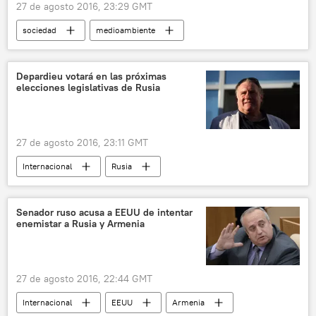
27 de agosto 2016, 23:29 GMT
sociedad
medioambiente
Estocolmo
Semana Mundial del Agua
noticias
Depardieu votará en las próximas
elecciones legislativas de Rusia
27 de agosto 2016, 23:11 GMT
Internacional
Rusia
Gérard Depardieu
elecciones
noticias
Senador ruso acusa a EEUU de intentar
enemistar a Rusia y Armenia
27 de agosto 2016, 22:44 GMT
Internacional
EEUU
Armenia