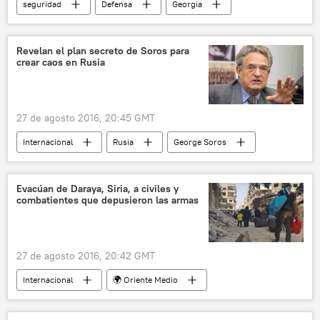
seguridad
Defensa
Georgia
Gueorgui Mikautadze
noticias
Revelan el plan secreto de Soros para
crear caos en Rusia
27 de agosto 2016, 20:45 GMT
Internacional
Rusia
George Soros
Fundación de Soros
desestabilización
noticias
Evacúan de Daraya, Siria, a civiles y
combatientes que depusieron las armas
27 de agosto 2016, 20:42 GMT
Internacional
🌍 Oriente Medio
El alto el fuego en Siria
Siria
Daraya