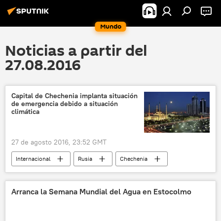
Mundo
Noticias a partir del
27.08.2016
Capital de Chechenia implanta situación
de emergencia debido a situación
climática
27 de agosto 2016, 23:52 GMT
Internacional
Rusia
Chechenia
Grozni
emergencia
tiempo
noticias
Arranca la Semana Mundial del Agua en Estocolmo