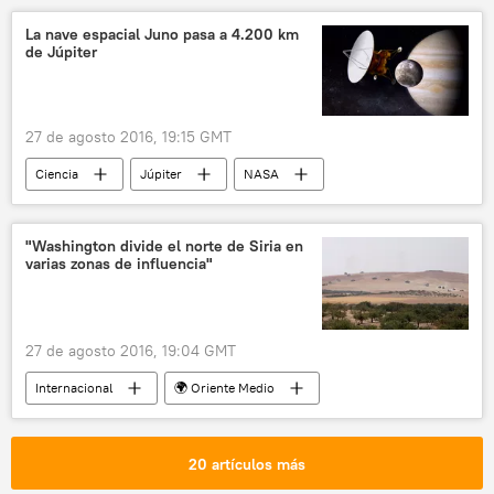
La nave espacial Juno pasa a 4.200 km
de Júpiter
27 de agosto 2016, 19:15 GMT
Ciencia
Júpiter
NASA
Juno (sonda)
nubes
espacio
noticias
"Washington divide el norte de Siria en
varias zonas de influencia"
27 de agosto 2016, 19:04 GMT
Internacional
🌍 Oriente Medio
EEUU
Siria
Turquía
Yarabulus
Manbij
20 artículos más
Unidades de Protección Popular (YPG)