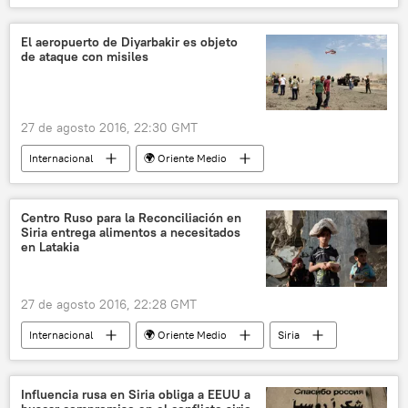
Frants Klintsévich
Serguéi Mirónov
Rusia
noticias
El aeropuerto de Diyarbakir es objeto
de ataque con misiles
27 de agosto 2016, 22:30 GMT
Internacional
🌍 Oriente Medio
Turquía
Diyarbakir
Diyarbakir
ataque
noticias
Centro Ruso para la Reconciliación en
Siria entrega alimentos a necesitados
en Latakia
27 de agosto 2016, 22:28 GMT
Internacional
🌍 Oriente Medio
Siria
Latakia
ayuda humanitaria
industria agroalimentaria
noticias
Influencia rusa en Siria obliga a EEUU a