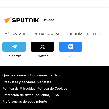
Mundo
AMÉRICA LATINA
INTERNACIONAL
ECONOMÍA
DEFENSA
M
Telegram
Twitter
VK
Quiénes somos
Condiciones de Uso
Productos y servicios
Contacto
Política de Privacidad
Politica de Cookies
Protección de datos (solicitud)
RSS
Preferencias de seguimiento