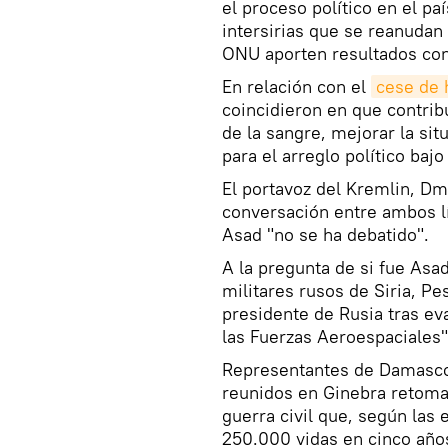
el proceso político en el pa
intersirias que se reanudan 
ONU aporten resultados con
En relación con el
cese de 
coincidieron en que contri
de la sangre, mejorar la sit
para el arreglo político baj
El portavoz del Kremlin, Dm
conversación entre ambos lí
Asad "no se ha debatido".
A la pregunta de si fue Asad
militares rusos de Siria, Pe
presidente de Rusia tras ev
las Fuerzas Aeroespaciales"
Representantes de Damasco 
reunidos en Ginebra retoman
guerra civil que, según las
250.000 vidas en cinco año