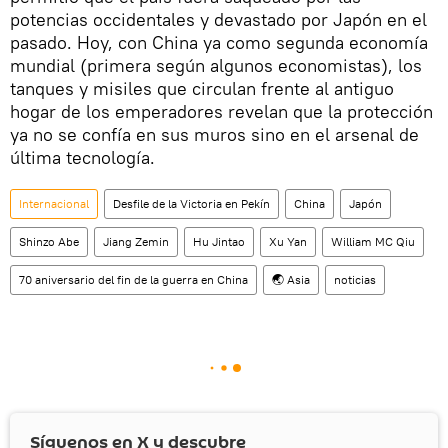
potencias occidentales y devastado por Japón en el
pasado. Hoy, con China ya como segunda economía
mundial (primera según algunos economistas), los
tanques y misiles que circulan frente al antiguo
hogar de los emperadores revelan que la protección
ya no se confía en sus muros sino en el arsenal de
última tecnología.
Internacional
Desfile de la Victoria en Pekín
China
Japón
Shinzo Abe
Jiang Zemin
Hu Jintao
Xu Yan
William MC Qiu
70 aniversario del fin de la guerra en China
🌏 Asia
noticias
Síguenos en
X
y descubre