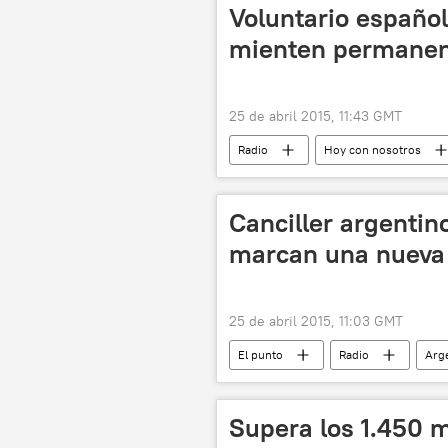
Barack Obama
Dmitri Medvé
Voluntario españo
Duma Estatal de Rusia
Rusia
mienten permane
25 de abril 2015, 11:43 GMT
Radio
Hoy con nosotros
Canciller argentin
marcan una nueva e
25 de abril 2015, 11:03 GMT
El punto
Radio
Arg
Vladímir Putin
Hector Timm
Lucrecia Cardoso
Sputnik (m
Supera los 1.450 m