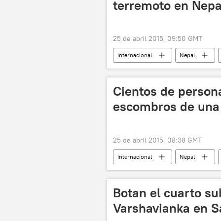
terremoto en Nepa
25 de abril 2015, 09:50 GMT
Internacional
Nepal
🌏 Asia
noticias
Cientos de persona
escombros de una
25 de abril 2015, 08:38 GMT
Internacional
Nepal
Botan el cuarto s
Varshavianka en S