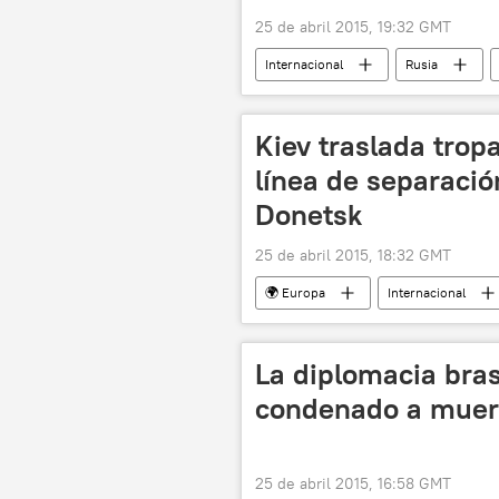
25 de abril 2015, 19:32 GMT
Internacional
Rusia
BO-105
Terremoto en Nepal
Kiev traslada trop
línea de separació
Donetsk
25 de abril 2015, 18:32 GMT
🌍 Europa
Internacional
Eduard Basurin
Grad
república popular de Donetsk
La diplomacia brasi
condenado a muer
25 de abril 2015, 16:58 GMT