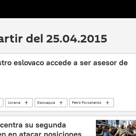
artir del 25.04.2015
tro eslovaco accede a ser asesor de
Ucrania
Eslovaquia
Petró Poroshenko
 centra su segunda
n en atacar posiciones