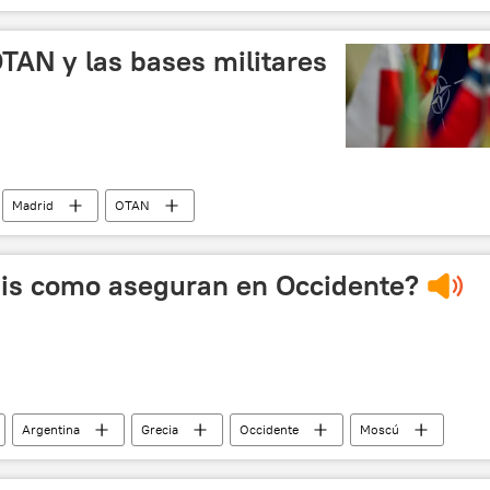
 en Donbás (primavera de 2015)
república popular de Donetsk
TAN y las bases militares
Madrid
OTAN
N
noticias
isis como aseguran en Occidente?
Argentina
Grecia
Occidente
Moscú
Cristina Fernández de Kirchner
Alexis Tsipras