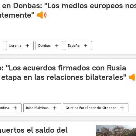
dev
Fondo Monetario Internacional (FMI)
l en Donbas: "Los medios europeos no
ntemente"
Ucrania
Donbás
España
o: "Los acuerdos firmados con Rusia
tapa en las relaciones bilaterales"
entina
Islas Malvinas
Cristina Fernández de Kirchner
erman
Hugo Alberto Dragonetti
Carlos Casamiquela
edio de comunicación)
YPF
Rusia
uertos el saldo del