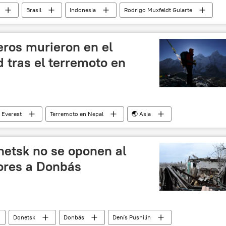
Brasil
Indonesia
Rodrigo Muxfeldt Gularte
ejecución
Ejecuciones de extranjeros en Indonesia
ros murieron en el
d tras el terremoto en
Everest
Terremoto en Nepal
🌏 Asia
netsk no se oponen al
dores a Donbás
Donetsk
Donbás
Denís Pushilin