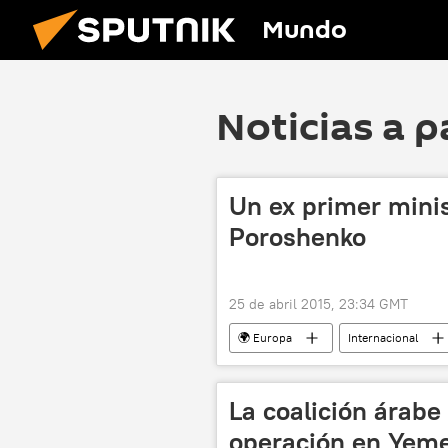
Mundo
Noticias a p
Un ex primer minis
Poroshenko
25 de abril 2015, 23:34 GMT
🌍 Europa
Internacional
Mikulas Dzurinda
noticias
La coalición árabe
operación en Yeme