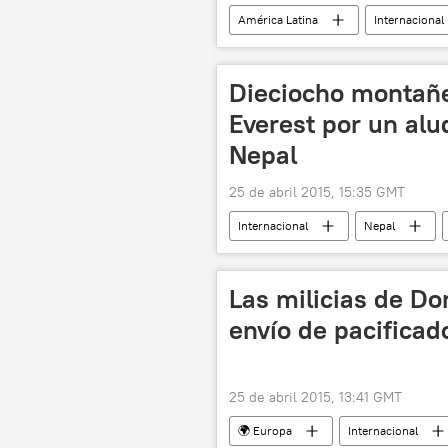
América Latina
Internacional
Ministerio de Exteriores de Brasil
🌏 Asia
noticias
Dieciocho montañe
Everest por un alu
Nepal
25 de abril 2015, 15:35 GMT
Internacional
Nepal
noticias
Las milicias de Do
envío de pacifica
25 de abril 2015, 13:41 GMT
🌍 Europa
Internacional