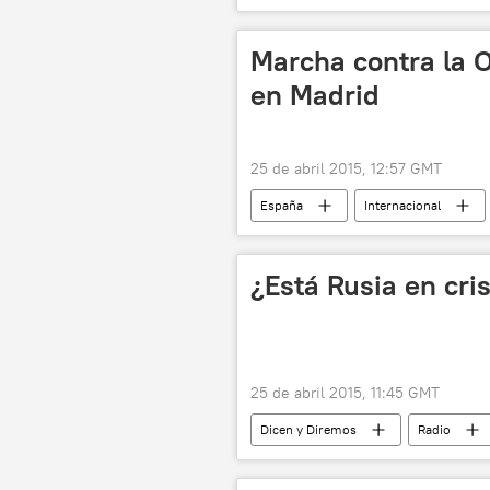
acuerdos de Minsk
Situación
noticias
Marcha contra la O
en Madrid
25 de abril 2015, 12:57 GMT
España
Internacional
España, cada vez más activa en la OTA
¿Está Rusia en cr
25 de abril 2015, 11:45 GMT
Dicen y Diremos
Radio
China
Washington