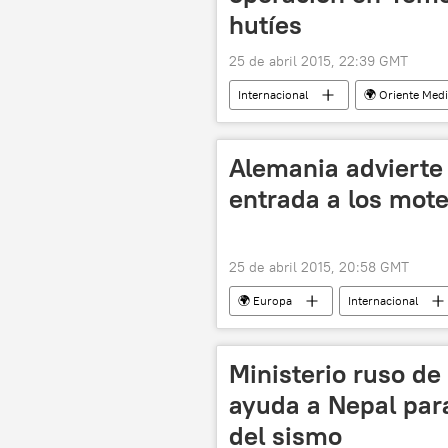
hutíes
25 de abril 2015, 22:39 GMT
Internacional
🌍 Oriente Med
bombardeos
Operación mili
Alemania advierte
entrada a los mot
25 de abril 2015, 20:58 GMT
🌍 Europa
Internacional
Berlín
Alexandr Zaldostánov
Lobos Nocturnos
Ministerio 
Ministerio ruso d
70 aniversario de la victoria en la Seg
ayuda a Nepal par
del sismo