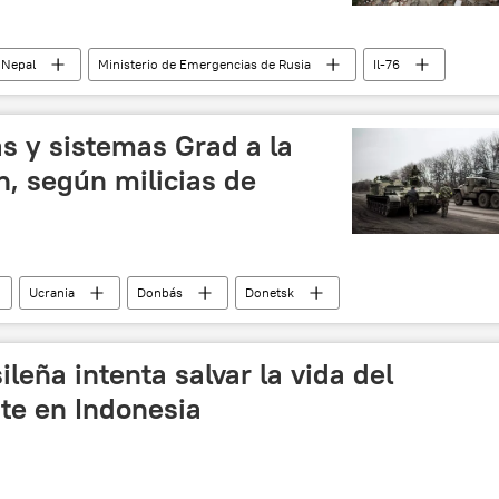
Nepal
Ministerio de Emergencias de Rusia
Il-76
🌏 Asia
noticias
as y sistemas Grad a la
n, según milicias de
Ucrania
Donbás
Donetsk
Situación en Donbás (primavera de 2015)
noticias
leña intenta salvar la vida del
te en Indonesia