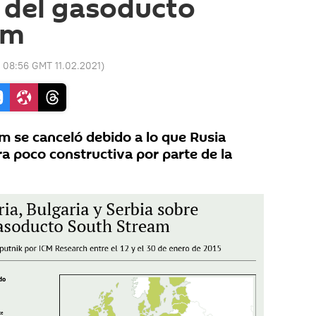
 del gasoducto
am
:
08:56 GMT 11.02.2021
)
m se canceló debido a lo que Rusia
a poco constructiva por parte de la