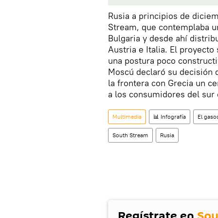
Rusia a principios de dicie
Stream, que contemplaba un
Bulgaria y desde ahí distrib
Austria e Italia. El proyect
una postura poco constructi
Moscú declaró su decisión 
la frontera con Grecia un c
a los consumidores del sur
Multimedia
📊 Infografía
El gaso
South Stream
Rusia
Regístrate en
Spu