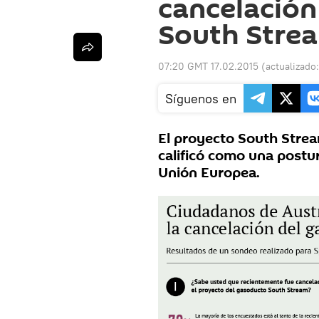
cancelación
South Stre
07:20 GMT 17.02.2015
(actualizado
Síguenos en
El proyecto South Strea
calificó como una postur
Unión Europea.