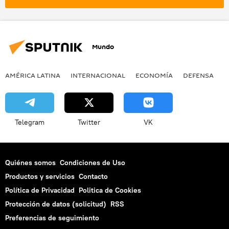
Mundo
AMÉRICA LATINA
INTERNACIONAL
ECONOMÍA
DEFENSA
M
Telegram
Twitter
VK
Quiénes somos
Condiciones de Uso
Productos y servicios
Contacto
Política de Privacidad
Politica de Cookies
Protección de datos (solicitud)
RSS
Preferencias de seguimiento