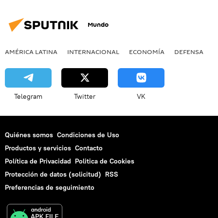
Mundo
AMÉRICA LATINA
INTERNACIONAL
ECONOMÍA
DEFENSA
M
Telegram
Twitter
VK
Quiénes somos
Condiciones de Uso
Productos y servicios
Contacto
Política de Privacidad
Politica de Cookies
Protección de datos (solicitud)
RSS
Preferencias de seguimiento