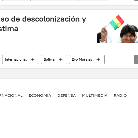
💬 Entrevistas
ceso de descolonización y
stima
Internacional
Bolivia
Evo Morales
ce
descolonización
noticias
RNACIONAL
ECONOMÍA
DEFENSA
MULTIMEDIA
RADIO