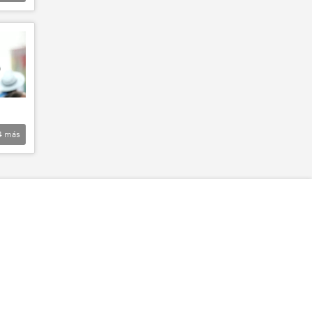
4
más