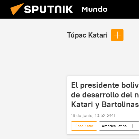
Mundo
Túpac Katari
El presidente boli
de desarrollo del 
Katari y Bartolinas
16 de junio, 10:52 GMT
Túpac Katari
América Latina
Rodrigo Paz
Bolivia