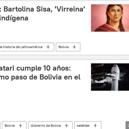
 Bartolina Sisa, 'Virreina'
 indígena
la historia de Latinoamérica
Bolivia
Katari cumple 10 años:
imo paso de Bolivia en el
Bolivia
Gobierno de Bolivia
satélites