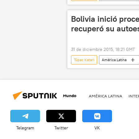
TK-1
🚀 Conquista espacial
Bolivia inició pro
recuperó su autoe
31 de diciembre 2015, 18:21 GMT
Túpac Katari
América Latina
David Choquehuanca
Luis Ar
Mundo
AMÉRICA LATINA
INTE
Telegram
Twitter
VK