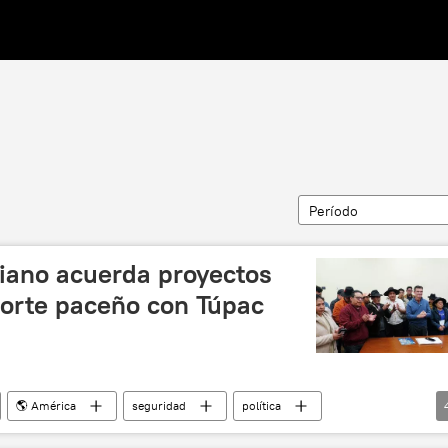
Período
viano acuerda proyectos
norte paceño con Túpac
🌎 América
seguridad
política
La Paz
protestas