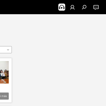
4
más