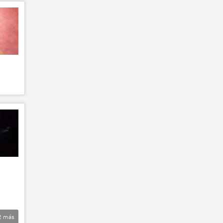
2
más