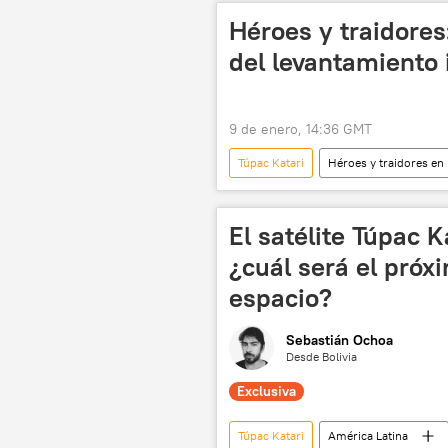
Héroes y traidores:
del levantamiento
9 de enero, 14:36 GMT
Túpac Katari
Héroes y traidores en 
El satélite Túpac 
¿cuál será el próx
espacio?
Sebastián Ochoa
Desde Bolivia
Exclusiva
Túpac Katari
América Latina