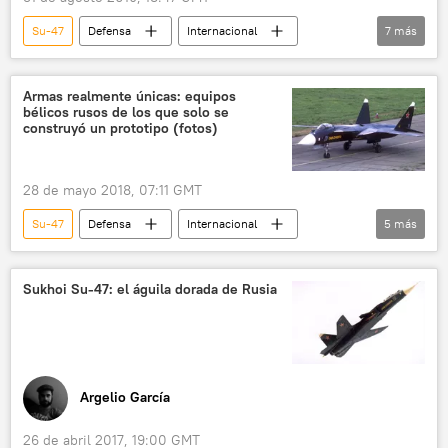
Su-47
Defensa
Internacional
7
más
Rusia
⭐ Especiales
avión de caza
🎖️ Especiales militares
Armas realmente únicas: equipos
bélicos rusos de los que solo se
Salón Aeroespacial Internacional MAKS
construyó un prototipo (fotos)
💢 Insólito
noticias
28 de mayo 2018, 07:11 GMT
Su-47
Defensa
Internacional
5
más
Rusia
aviones
tanques
ekranoplanos
noticias
Sukhoi Su-47: el águila dorada de Rusia
Argelio García
26 de abril 2017, 19:00 GMT