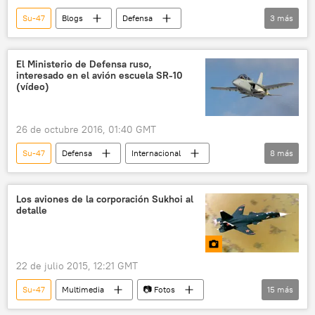
Su-47
Blogs
Defensa
3
más
Internacional
Rusia
noticias
El Ministerio de Defensa ruso,
interesado en el avión escuela SR-10
(vídeo)
26 de octubre 2016, 01:40 GMT
Su-47
Defensa
Internacional
8
más
Rusia
Yuri Borísov
Ministerio de Defensa de Rusia
SR-10
Los aviones de la corporación Sukhoi al
detalle
entrenamiento
aviones
aprobación
noticias
22 de julio 2015, 12:21 GMT
Su-47
Multimedia
📷 Fotos
15
más
Pável Sukhoi
Sukhoi