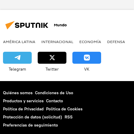
Sukhoi Superjet 100
Su-27
Su-34
Su-24
Il-78
Su-35
Mundo
Su-80 GP
Su-26
Su-17
Su-15 (P)
aviones
Su-25
AMÉRICA LATINA
INTERNACIONAL
ECONOMÍA
DEFENSA
M
Su-57
Telegram
Twitter
VK
Quiénes somos
Condiciones de Uso
Productos y servicios
Contacto
Política de Privacidad
Politica de Cookies
Protección de datos (solicitud)
RSS
Preferencias de seguimiento