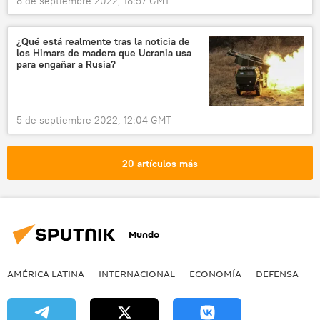
8 de septiembre 2022, 18:57 GMT
¿Qué está realmente tras la noticia de
los Himars de madera que Ucrania usa
para engañar a Rusia?
5 de septiembre 2022, 12:04 GMT
20 artículos más
Mundo
AMÉRICA LATINA
INTERNACIONAL
ECONOMÍA
DEFENSA
M