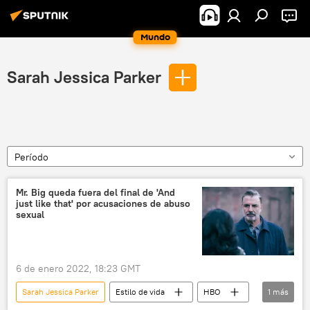
Mundo
Sarah Jessica Parker
Período
Mr. Big queda fuera del final de 'And
just like that' por acusaciones de abuso
sexual
6 de enero 2022, 18:23 GMT
Sarah Jessica Parker
Estilo de vida
HBO
1
más