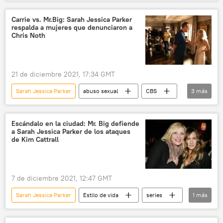
👤 Gente
Carrie vs. Mr.Big: Sarah Jessica Parker
respalda a mujeres que denunciaron a
Chris Noth
21 de diciembre 2021, 17:34 GMT
Sarah Jessica Parker
abuso sexual
CBS
3
más
Hollywood
👤 Gente
Estilo de vida
Escándalo en la ciudad: Mr. Big defiende
a Sarah Jessica Parker de los ataques
de Kim Cattrall
7 de diciembre 2021, 12:47 GMT
Sarah Jessica Parker
Estilo de vida
series
1
más
👤 Gente