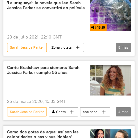
'La uruguaya': la novela que lee Sarah
Jessica Parker se convertirá en película
15:19
23 de julio 2021, 22:10 GMT
Sarah Jessica Parker
Zona violeta
5
más
Uruguay
Argentina
cine
escritor
actores
novela
Carrie Bradshaw para siempre: Sarah
Jessica Parker cumple 55 años
25 de marzo 2020, 15:33 GMT
Sarah Jessica Parker
👤 Gente
sociedad
4
más
cumpleaños
actriz
cine
noticias
Como dos gotas de agua: así son las
celebridades rusas y sus 'dobles'