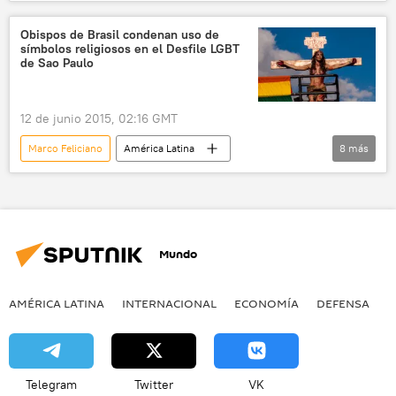
🎭 Arte y cultura
📊 Encuestas
Navidad
Mariah Carey
villancicos
Obispos de Brasil condenan uso de
símbolos religiosos en el Desfile LGBT
Estilo de vida
de Sao Paulo
12 de junio 2015, 02:16 GMT
Marco Feliciano
América Latina
8
más
Internacional
Brasil
Sao Paulo
Viviany Beleboni
Conferencia Nacional de Obispos de Brasil (CNBB)
Mundo
LGBT
símbolos cristianos
noticias
AMÉRICA LATINA
INTERNACIONAL
ECONOMÍA
DEFENSA
M
Telegram
Twitter
VK