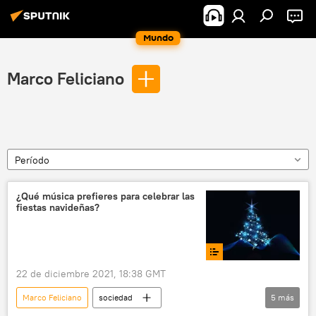
Mundo
Marco Feliciano
Período
¿Qué música prefieres para celebrar las
fiestas navideñas?
22 de diciembre 2021, 18:38 GMT
Marco Feliciano
sociedad
5
más