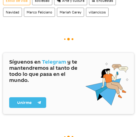
Estilo de vida
sociedad
🎭 Arte y cultura
📊 Encuestas
Navidad
Marco Feliciano
Mariah Carey
villancicos
Síguenos en
Telegram
y te
mantendremos al tanto de
todo lo que pasa en el
mundo.
Unirme