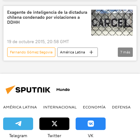
Una Mañana por Descubrir
Donald Trump
Javier Milei
China
Argentina
Exagente de inteligencia de la dictadura
chilena condenado por violaciones a
EEUU
DDHH
Confederación General del Trabajo (CGT)
19 de octubre 2015, 20:58 GMT
Fernando Gómez Segovia
América Latina
7
más
Internacional
Chile
derechos humanos
condena
juicio
dictadura
noticias
Mundo
AMÉRICA LATINA
INTERNACIONAL
ECONOMÍA
DEFENSA
M
Telegram
Twitter
VK