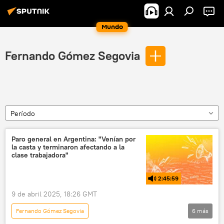
Mundo
Fernando Gómez Segovia
Período
Paro general en Argentina: "Venían por
la casta y terminaron afectando a la
clase trabajadora"
2:45:59
9 de abril 2025, 18:26 GMT
Fernando Gómez Segovia
6
más