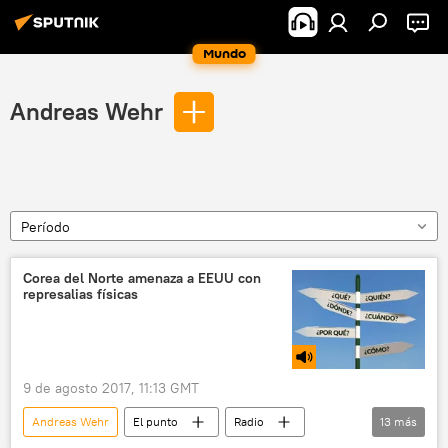
Mundo
Andreas Wehr
Período
Corea del Norte amenaza a EEUU con
represalias físicas
9 de agosto 2017, 11:13 GMT
Andreas Wehr
El punto
Radio
13
más