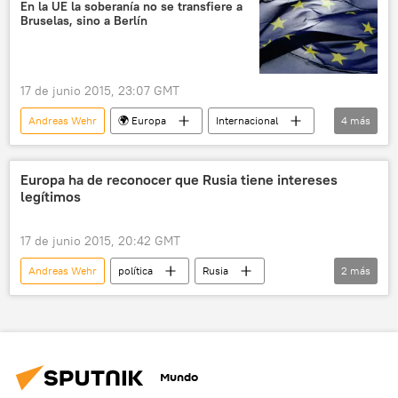
En la UE la soberanía no se transfiere a
Bruselas, sino a Berlín
17 de junio 2015, 23:07 GMT
Andreas Wehr
🌍 Europa
Internacional
4
más
Bélgica
Alemania
Unión Europea (UE)
noticias
Europa ha de reconocer que Rusia tiene intereses
legítimos
17 de junio 2015, 20:42 GMT
Andreas Wehr
política
Rusia
2
más
Unión Europea (UE)
noticias
Mundo