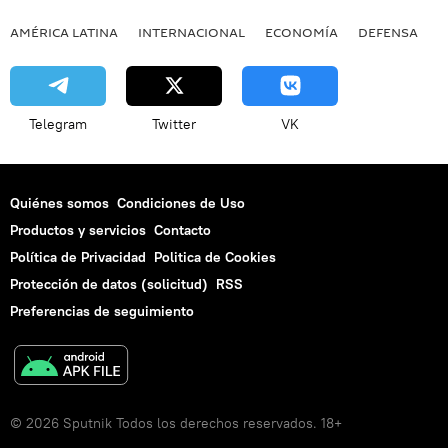
AMÉRICA LATINA
INTERNACIONAL
ECONOMÍA
DEFENSA
M
Telegram
Twitter
VK
Quiénes somos
Condiciones de Uso
Productos y servicios
Contacto
Política de Privacidad
Politica de Cookies
Protección de datos (solicitud)
RSS
Preferencias de seguimiento
© 2026 Sputnik Todos los derechos reservados. 18+