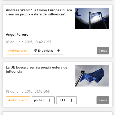
Problema nuclear norcoreano
EEUU
Siria
Polonia
Alemania
Andreas Wehr: “La Unión Europea busca
crear su propia esfera de influencia”
Corea del Norte
Serguéi Riabkov
Witold Waszczykowski
Consejo de Derechos Humanos de la ONU
Angel Ferrero
Los Verdes Europeos
gas licuado
18 de junio 2015, 13:42 GMT
Rusia
ISIS
Andreas Wehr
💬 Entrevistas
7
más
💬 Opinión y Análisis
EEUU
Ucrania
Grecia
Rusia
🌍 Europa
La UE busca crear su propia esfera de
influencia
Unión Europea (UE)
18 de junio 2015, 01:16 GMT
Andreas Wehr
política
EEUU
2
más
Unión Europea (UE)
noticias